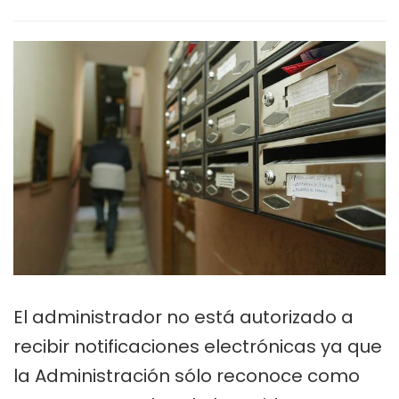
Las
comunidades
de
vecinos,
ante
una
nueva
encrucijada
El administrador no está autorizado a
recibir notificaciones electrónicas ya que
la Administración sólo reconoce como