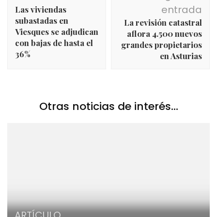
de
entrada
Las viviendas
entradas
subastadas en
La revisión catastral
Viesques se adjudican
aflora 4.500 nuevos
con bajas de hasta el
grandes propietarios
36%
en Asturias
Otras noticias de interés...
ARTÍCULO