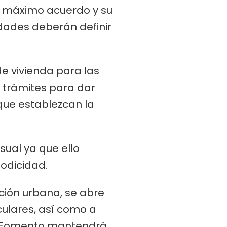
l máximo acuerdo y su
dades deberán definir
de vivienda para las
s trámites para dar
ue establezcan la
ual ya que ello
iodicidad.
ción urbana, se abre
culares, así como a
so. Fomento mantendrá