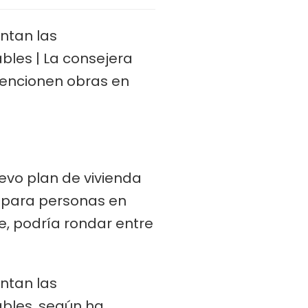
ntan las
les | La consejera
vencionen obras en
uevo plan de vivienda
s para personas en
e, podría rondar entre
ntan las
bles, según ha