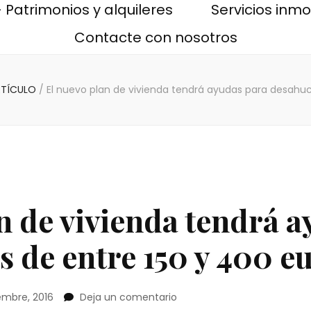
 Patrimonios y alquileres
Servicios inmob
Contacte con nosotros
RTÍCULO
/
El nuevo plan de vivienda tendrá ayudas para desahuc
n de vivienda tendrá 
 de entre 150 y 400 e
en
iembre, 2016
Deja un comentario