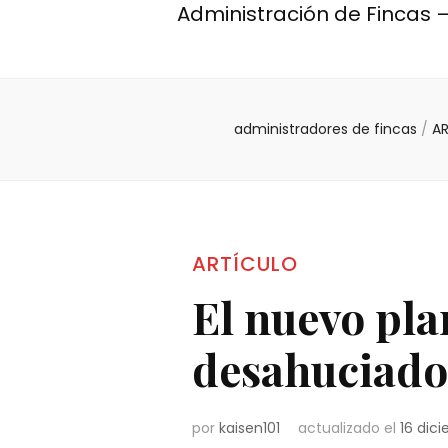
Administración de Fincas –
administradores de fincas
/
A
ARTÍCULO
El nuevo pla
desahuciados
por
kaisen101
actualizado el
16 dic