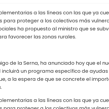
El
nuevo
plan
ementarias a las líneas con las que ya cue
de
ara proteger a los colectivos más vulnerab
vivienda
tendrá
ciales ha propuesto al ministro que se sub
ayudas
ara favorecer las zonas rurales.
para
desahuciados
de
entre
150
y
ñigo de la Serna, ha anunciado hoy que el n
400
1 incluirá un programa específico de ayuda
euros
ue, a la espera de que se concrete el import
.
ementarias a las líneas con las que ya cue
ara proteger a los colectivos más vulnera