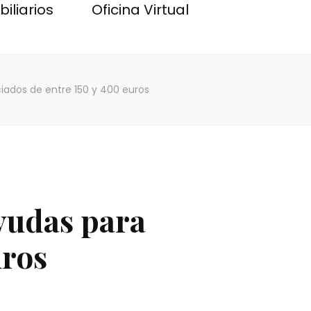
iliarios
Oficina Virtual
iados de entre 150 y 400 euros
ayudas para
uros