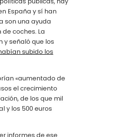
olíticas públicas, hay
n España y sí han
da son una ayuda
n de coches. La
 y señaló que los
habían subido los
habrían «aumentado de
sos el crecimiento
ación, de los que mil
l y los 500 euros
cer informes de ese