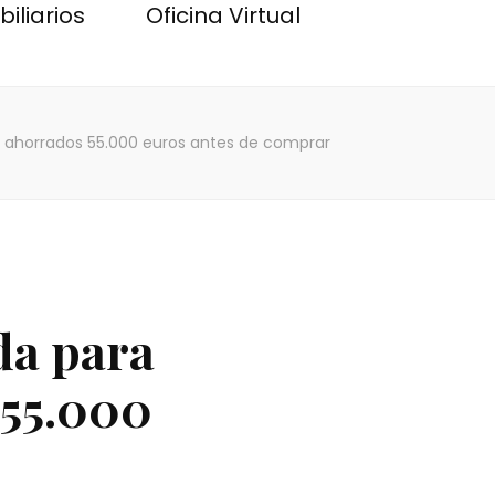
iliarios
Oficina Virtual
er ahorrados 55.000 euros antes de comprar
nda para
 55.000