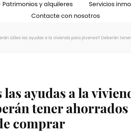
 Patrimonios y alquileres
Servicios inmob
Contacte con nosotros
erán útiles las ayudas a la vivienda para jóvenes? Deberán ten
 las ayudas a la vivie
berán tener ahorrados
 de comprar