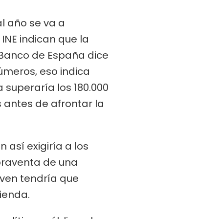
al año se va a
INE indican que la
l Banco de España dice
úmeros, eso indica
superaría los 180.000
s antes de afrontar la
 así exigiría a los
praventa de una
oven tendría que
ienda.