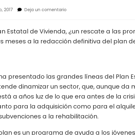
en
, 2017
Deja un comentario
¿Serán
útiles
las
an Estatal de Vivienda, ¿un rescate a las pr
ayudas
 meses a la redacción definitiva del plan d
a
la
vivienda
para
jóvenes?
Deberán
 ha presentado las grandes líneas del Plan E
tener
etende dinamizar un sector, que, aunque da
ahorrados
55.000
stá a años luz de lo que era antes de la cris
euros
antes
nto para la adquisición como para el alquile
de
ubvenciones a la rehabilitación.
comprar
 plan
es un programa de ayuda a los jóvene