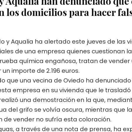
y Aqualia han denunciado que
por
n los domicilios para hacer fal
el
timo
del
grifo
de
 y Aqualia ha alertado este jueves de las vi
agua
iales de una empresa quienes cuestionan la
na prueba química engañosa, tratan de vender
 un importe de 2.196 euros.
do que una vecina de Oviedo ha denunciado q
sta empresa en su vivienda que le trasladó 
 realizó una demostración en la que, media
 del grifo se volvía oscura, mientras que la
de vender no sufría esta coloración.
Aguas, a través de una nota de prensa, ha ex