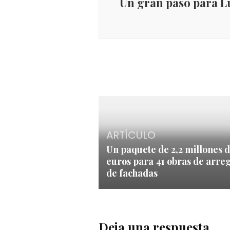
Un gran paso para 
ARTÍCULO
Un paquete de 2,2 millones 
euros para 41 obras de arre
de fachadas
Deja una respuesta