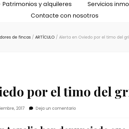
 Patrimonios y alquileres
Servicios inmob
Contacte con nosotros
dores de fincas
/
ARTÍCULO
/
Alerta en Oviedo por el timo del gr
iedo por el timo del gr
en
tiembre, 2017
Deja un comentario
Alerta
en
Oviedo