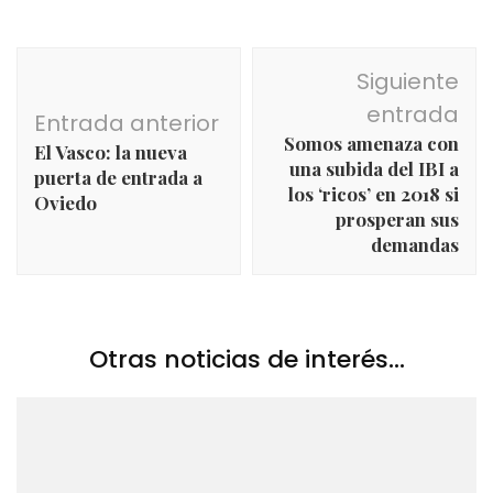
Navegación
Siguiente
de
entrada
Entrada anterior
entradas
Somos amenaza con
El Vasco: la nueva
una subida del IBI a
puerta de entrada a
los ‘ricos’ en 2018 si
Oviedo
prosperan sus
demandas
Otras noticias de interés...