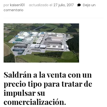
por
kaisen101
actualizado el
27 julio, 2017
Deja un
en
comentario
Sogepsa
saca
a
concurso
la
venta
de
parcelas
disponibles
en
áreas
residenciales
Saldrán a la venta con un
precio tipo para tratar de
impulsar su
comercialización.