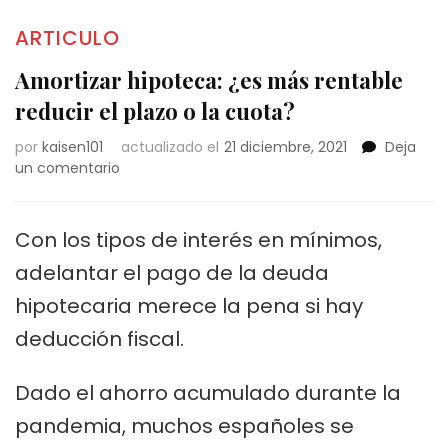
ARTICULO
Amortizar hipoteca: ¿es más rentable
reducir el plazo o la cuota?
por
kaisen101
actualizado el
21 diciembre, 2021
Deja
en
un comentario
Amortizar
hipoteca:
¿es
Con los tipos de interés en mínimos,
más
adelantar el pago de la deuda
rentable
reducir
hipotecaria merece la pena si hay
el
deducción fiscal.
plazo
o
la
Dado el ahorro acumulado durante la
cuota?
pandemia, muchos españoles se