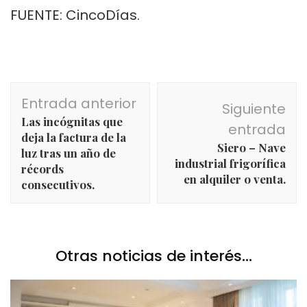
FUENTE: CincoDías.
Navegación
Entrada anterior
Siguiente
de
Las incógnitas que
entrada
entradas
deja la factura de la
Siero – Nave
luz tras un año de
industrial frigorífica
récords
en alquiler o venta.
consecutivos.
Otras noticias de interés...