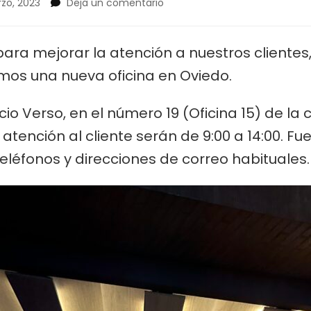
en
zo, 2023
Deja un comentario
Kaisen
101:
apertura
ara mejorar la atención a nuestros clientes
de
mos una nueva oficina en Oviedo.
nueva
oficina
en
cio Verso, en el número 19 (Oficina 15) de la 
Oviedo.
 atención al cliente serán de 9:00 a 14:00. Fu
teléfonos y direcciones de correo habituales.