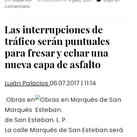
por
kaisen101
actualizado el
6 julio, 2017
Deja un
en
comentario
Las
obras
obligan
Las interrupciones de
a
tráfico serán puntuales
cortar
la
para fresar y echar una
calle
Marqués
nueva capa de asfalto
de
San
Esteban
Luján Palacios
06.07.2017 | 11:14
la
próxima
semana
Obras en
Marqués
de San Esteban.
L. P.
La calle Marqués de San Esteban será